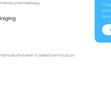
rmende polymeerlaag
Vrag
geru
graa
iniging
n marmoleumvloeren in Zeeland en houd uw