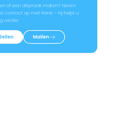
en of een afspraak maken? Neem
st contact op met René – hij helpt u
g verder.
Bellen
Mailen