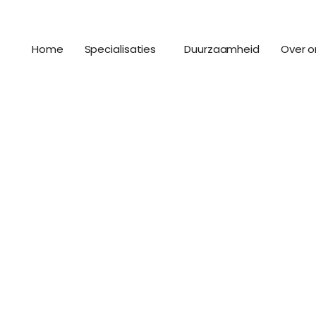
Home
Specialisaties
Duurzaamheid
Over o
oleumvloeren