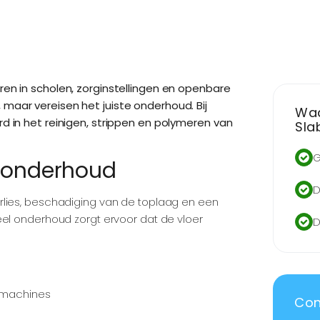
en in scholen, zorginstellingen en openbare
, maar vereisen het juiste onderhoud. Bij
Waa
d in het reinigen, strippen en polymeren van
Sla
G
 onderhoud
D
rlies, beschadiging van de toplaag en een
eel onderhoud zorgt ervoor dat de vloer
D
e machines
Con